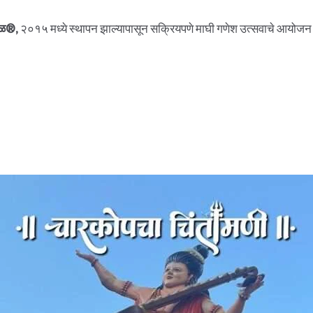
डळ®,
२०१५ मध्ये स्थापन झाल्यापासून सक्रियपणे माघी गणेश उत्सवाचे आयोजन कर