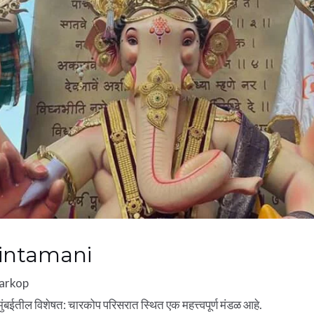
intamani
arkop
ुंबईतील विशेषत: चारकोप परिसरात स्थित एक महत्त्वपूर्ण मंडळ आहे.