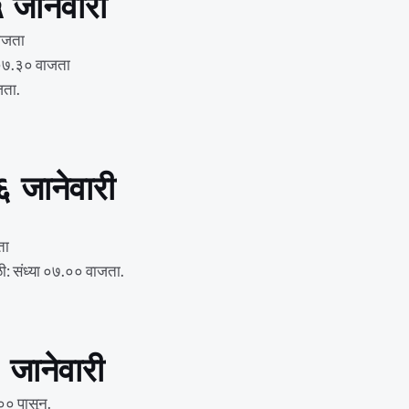
 जानेवारी
वाजता
ी ०७.३० वाजता
जता.
६ जानेवारी
ता
ी: संध्या ०७.०० वाजता.
 जानेवारी
.०० पासून.