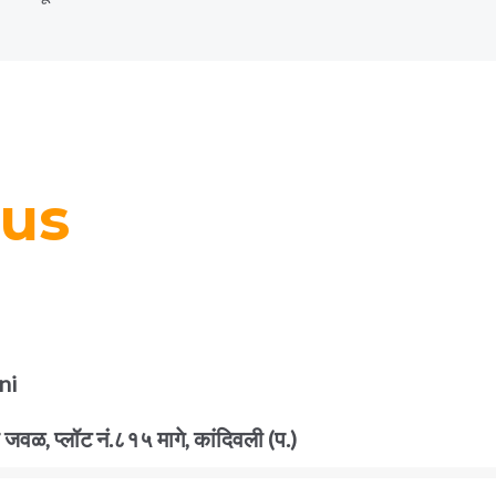
 us
ni
जवळ, प्लॉट नं.८१५ मागे, कांदिवली (प.)